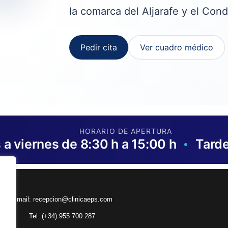
la comarca del Aljarafe y el Con
Pedir cita
Ver cuadro médico
HORARIO DE APERTURA
 a viernes de 8:30 h a 15:00 h
Tard
Email:
recepcion@clinicaeps.com
Tel: (+34)
955 700 287