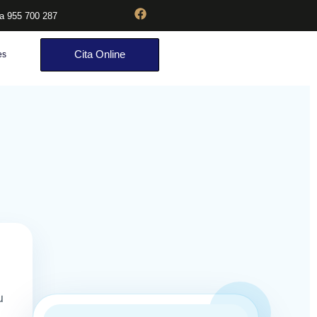
ia 955 700 287
Cita Online
es
u