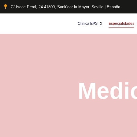
C/ Isaac Peral, 24 41800, Sanlúcar la Mayor. Sevilla | España
Clínica EPS
Especialidades
Medic