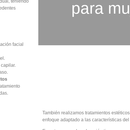
idual, teniendo
para mu
cedentes
ación facial
el.
capilar.
aso.
ntos
ratamiento
das.
También realizamos tratamientos estéticos
enfoque adaptado a las características del