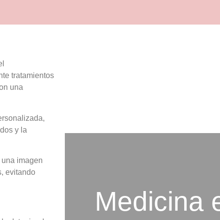
el
nte tratamientos
con una
ersonalizada,
dos y la
n una imagen
, evitando
Medicina e