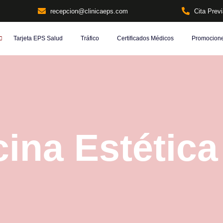
recepcion@clinicaeps.com
Cita Prev
Tarjeta EPS Salud
Tráfico
Certificados Médicos
Promocion
ina Estética